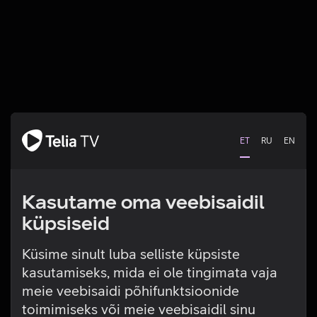
ET
RU
EN
Kasutame oma veebisaidil
küpsiseid
Küsime sinult luba selliste küpsiste
kasutamiseks, mida ei ole tingimata vaja
Tehniline viga
meie veebisaidi põhifunktsioonide
toimimiseks või meie veebisaidil sinu