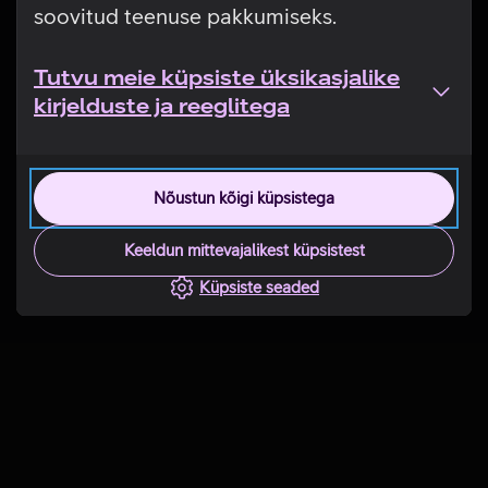
soovitud teenuse pakkumiseks.
Tutvu meie küpsiste üksikasjalike
kirjelduste ja reeglitega
Nõustun kõigi küpsistega
Keeldun mittevajalikest küpsistest
Küpsiste seaded