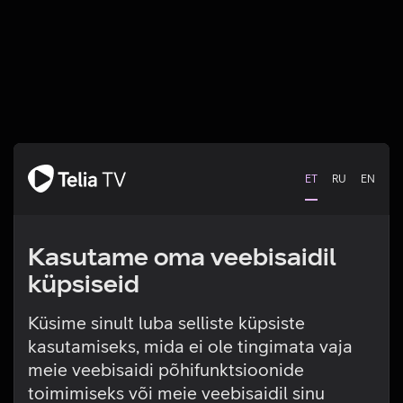
ET
RU
EN
Kasutame oma veebisaidil
küpsiseid
Küsime sinult luba selliste küpsiste
kasutamiseks, mida ei ole tingimata vaja
Tehniline viga
meie veebisaidi põhifunktsioonide
toimimiseks või meie veebisaidil sinu