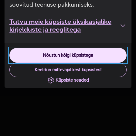
soovitud teenuse pakkumiseks.
Tutvu meie küpsiste üksikasjalike
kirjelduste ja reeglitega
Nõustun kõigi küpsistega
Keeldun mittevajalikest küpsistest
Küpsiste seaded