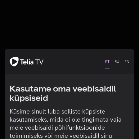
ET
RU
EN
Kasutame oma veebisaidil
küpsiseid
Küsime sinult luba selliste küpsiste
kasutamiseks, mida ei ole tingimata vaja
Tehniline viga
meie veebisaidi põhifunktsioonide
toimimiseks või meie veebisaidil sinu