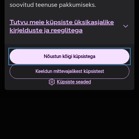
soovitud teenuse pakkumiseks.
Tutvu meie küpsiste üksikasjalike
kirjelduste ja reeglitega
Nõustun kõigi küpsistega
Keeldun mittevajalikest küpsistest
Küpsiste seaded