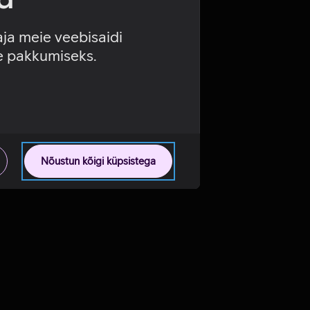
aja meie veebisaidi
se pakkumiseks.
Nõustun kõigi küpsistega