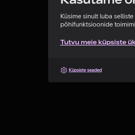
Küsime sinult luba sellist
põhifunktsioonide toimimi
Tutvu meie küpsiste üks
Küpsiste seaded