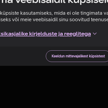
Tehniline viga
e küpsiste kasutamiseks, mida ei ole tingimata v
seks või meie veebisaidil sinu soovitud teenu
ikasjalike kirjelduste ja reeglitega
Keeldun mittevajalikest küpsistest