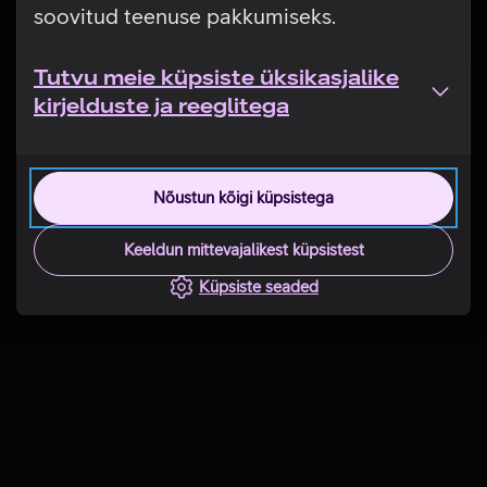
soovitud teenuse pakkumiseks.
Tutvu meie küpsiste üksikasjalike
kirjelduste ja reeglitega
Nõustun kõigi küpsistega
Keeldun mittevajalikest küpsistest
Küpsiste seaded