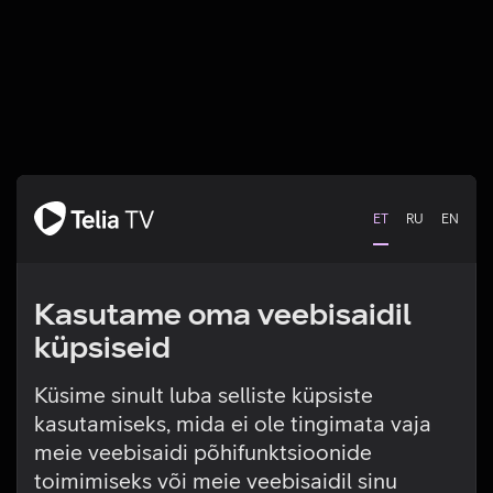
ET
RU
EN
Kasutame oma veebisaidil
küpsiseid
Küsime sinult luba selliste küpsiste
kasutamiseks, mida ei ole tingimata vaja
Tehniline viga
meie veebisaidi põhifunktsioonide
toimimiseks või meie veebisaidil sinu