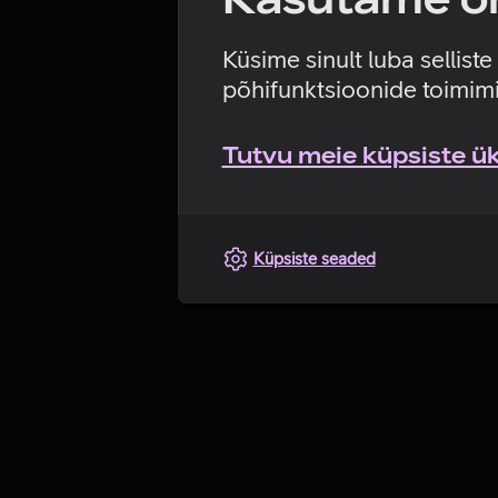
Küsime sinult luba sellist
põhifunktsioonide toimimi
Tutvu meie küpsiste üks
Küpsiste seaded