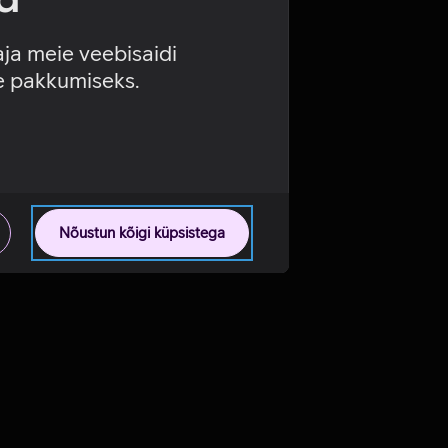
aja meie veebisaidi
se pakkumiseks.
Nõustun kõigi küpsistega