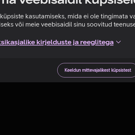
Tehniline viga
e küpsiste kasutamiseks, mida ei ole tingimata v
seks või meie veebisaidil sinu soovitud teenu
ikasjalike kirjelduste ja reeglitega
Keeldun mittevajalikest küpsistest