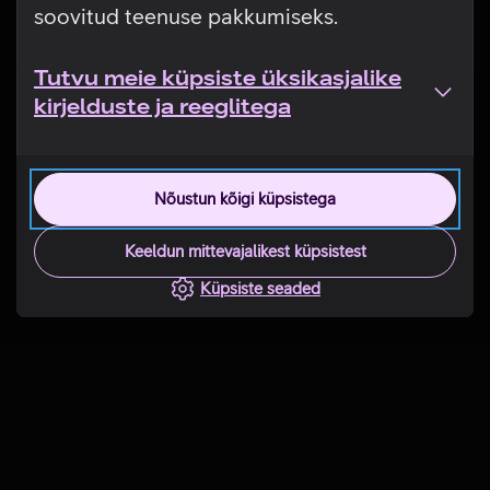
soovitud teenuse pakkumiseks.
Tutvu meie küpsiste üksikasjalike
kirjelduste ja reeglitega
Nõustun kõigi küpsistega
Keeldun mittevajalikest küpsistest
Küpsiste seaded