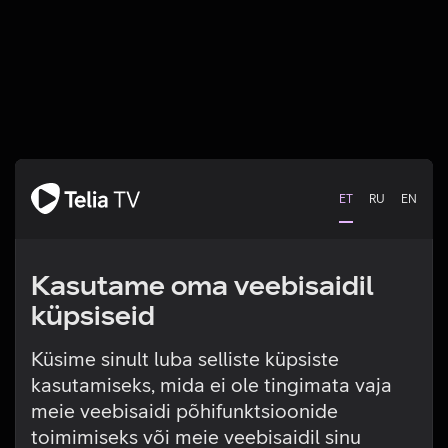
ET
RU
EN
Kasutame oma veebisaidil
küpsiseid
Küsime sinult luba selliste küpsiste
kasutamiseks, mida ei ole tingimata vaja
Tehniline viga
meie veebisaidi põhifunktsioonide
toimimiseks või meie veebisaidil sinu