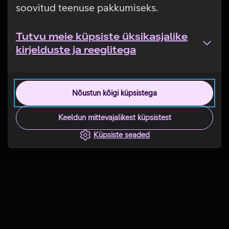
soovitud teenuse pakkumiseks.
Tutvu meie küpsiste üksikasjalike
kirjelduste ja reeglitega
Nõustun kõigi küpsistega
Keeldun mittevajalikest küpsistest
Küpsiste seaded