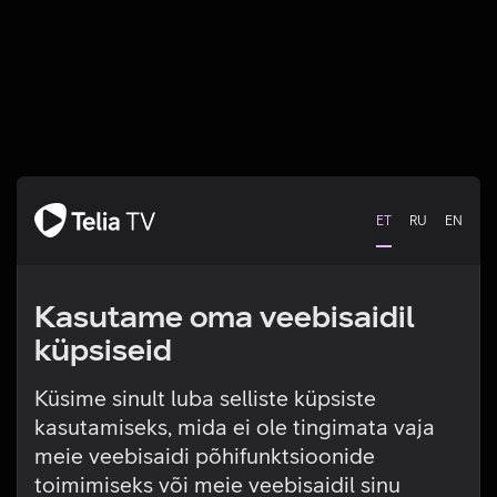
ET
RU
EN
Kasutame oma veebisaidil
küpsiseid
Küsime sinult luba selliste küpsiste
kasutamiseks, mida ei ole tingimata vaja
Tehniline viga
meie veebisaidi põhifunktsioonide
toimimiseks või meie veebisaidil sinu