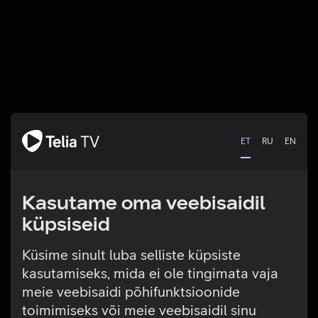
ET
RU
EN
Kasutame oma veebisaidil
küpsiseid
Küsime sinult luba selliste küpsiste
kasutamiseks, mida ei ole tingimata vaja
Tehniline viga
meie veebisaidi põhifunktsioonide
toimimiseks või meie veebisaidil sinu