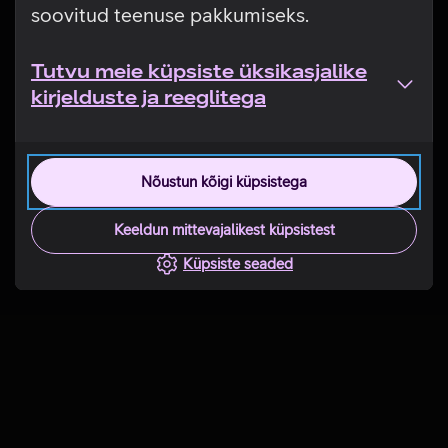
soovitud teenuse pakkumiseks.
Tutvu meie küpsiste üksikasjalike
kirjelduste ja reeglitega
Nõustun kõigi küpsistega
Keeldun mittevajalikest küpsistest
Küpsiste seaded