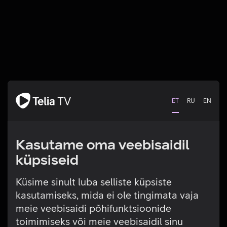
ET
RU
EN
Kasutame oma veebisaidil
küpsiseid
Küsime sinult luba selliste küpsiste
kasutamiseks, mida ei ole tingimata vaja
Tehniline viga
meie veebisaidi põhifunktsioonide
toimimiseks või meie veebisaidil sinu