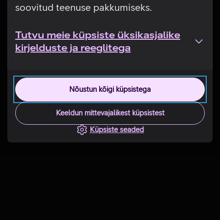
soovitud teenuse pakkumiseks.
Tutvu meie küpsiste üksikasjalike
kirjelduste ja reeglitega
Nõustun kõigi küpsistega
Keeldun mittevajalikest küpsistest
Küpsiste seaded