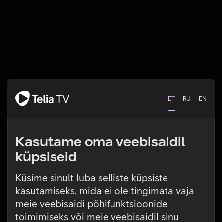
ET
RU
EN
Kasutame oma veebisaidil
küpsiseid
Küsime sinult luba selliste küpsiste
kasutamiseks, mida ei ole tingimata vaja
Tehniline viga
meie veebisaidi põhifunktsioonide
toimimiseks või meie veebisaidil sinu