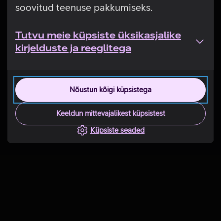
soovitud teenuse pakkumiseks.
Tutvu meie küpsiste üksikasjalike
kirjelduste ja reeglitega
Nõustun kõigi küpsistega
Keeldun mittevajalikest küpsistest
Küpsiste seaded