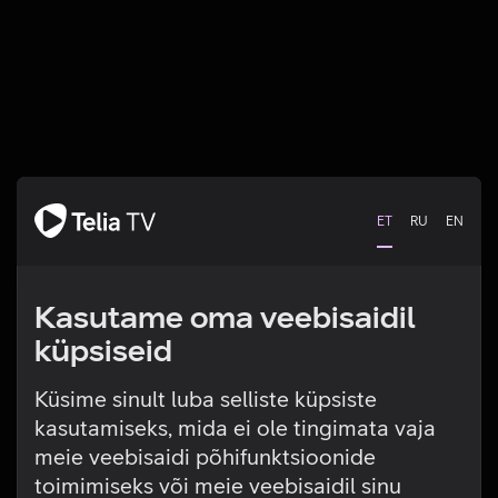
ET
RU
EN
Kasutame oma veebisaidil
küpsiseid
Küsime sinult luba selliste küpsiste
kasutamiseks, mida ei ole tingimata vaja
Tehniline viga
meie veebisaidi põhifunktsioonide
toimimiseks või meie veebisaidil sinu