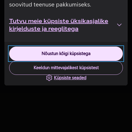
soovitud teenuse pakkumiseks.
Tutvu meie küpsiste üksikasjalike
kirjelduste ja reeglitega
Nõustun kõigi küpsistega
Keeldun mittevajalikest küpsistest
Küpsiste seaded