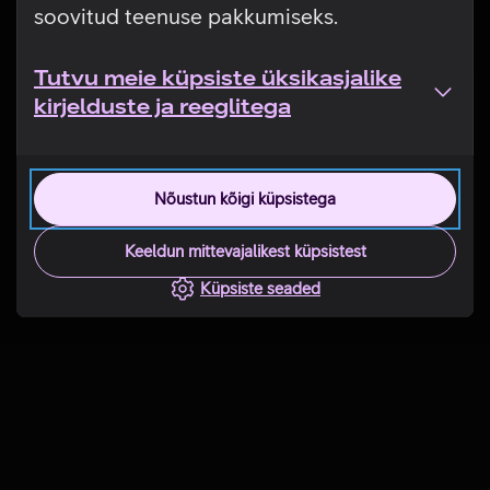
soovitud teenuse pakkumiseks.
Tutvu meie küpsiste üksikasjalike
kirjelduste ja reeglitega
Nõustun kõigi küpsistega
Keeldun mittevajalikest küpsistest
Küpsiste seaded