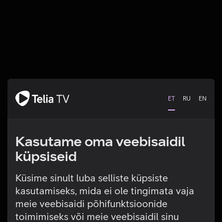
ET
RU
EN
Kasutame oma veebisaidil
küpsiseid
Küsime sinult luba selliste küpsiste
kasutamiseks, mida ei ole tingimata vaja
Tehniline viga
meie veebisaidi põhifunktsioonide
toimimiseks või meie veebisaidil sinu