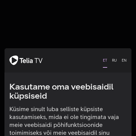
ET
RU
EN
Kasutame oma veebisaidil
küpsiseid
Küsime sinult luba selliste küpsiste
kasutamiseks, mida ei ole tingimata vaja
Tehniline viga
meie veebisaidi põhifunktsioonide
toimimiseks või meie veebisaidil sinu