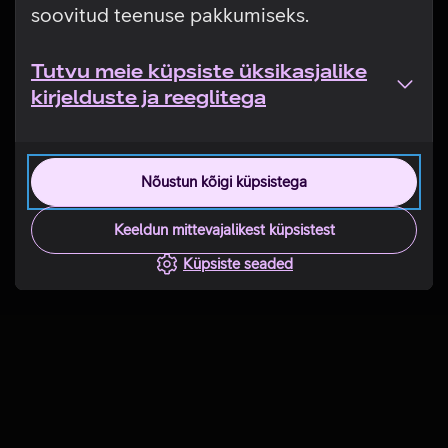
soovitud teenuse pakkumiseks.
Tutvu meie küpsiste üksikasjalike
kirjelduste ja reeglitega
Nõustun kõigi küpsistega
Keeldun mittevajalikest küpsistest
Küpsiste seaded