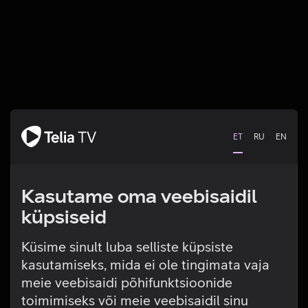
ET
RU
EN
Kasutame oma veebisaidil
küpsiseid
Küsime sinult luba selliste küpsiste
kasutamiseks, mida ei ole tingimata vaja
Tehniline viga
meie veebisaidi põhifunktsioonide
toimimiseks või meie veebisaidil sinu