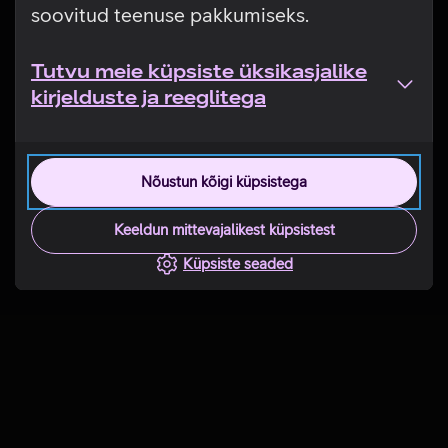
soovitud teenuse pakkumiseks.
Tutvu meie küpsiste üksikasjalike
kirjelduste ja reeglitega
Nõustun kõigi küpsistega
Keeldun mittevajalikest küpsistest
Küpsiste seaded