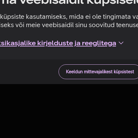
Tehniline viga
e küpsiste kasutamiseks, mida ei ole tingimata v
seks või meie veebisaidil sinu soovitud teenu
ikasjalike kirjelduste ja reeglitega
Keeldun mittevajalikest küpsistest