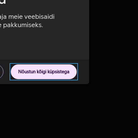
aja meie veebisaidi
se pakkumiseks.
Nõustun kõigi küpsistega