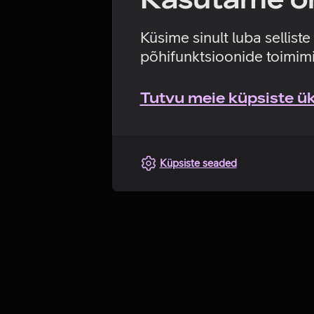
Küsime sinult luba sellist
põhifunktsioonide toimimi
Tutvu meie küpsiste üks
Küpsiste seaded