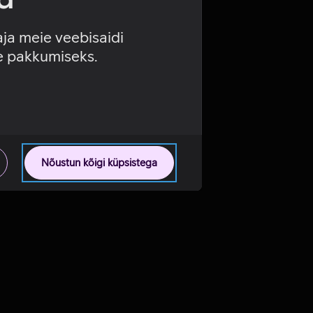
aja meie veebisaidi
se pakkumiseks.
Nõustun kõigi küpsistega