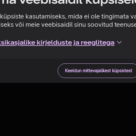
Tehniline viga
e küpsiste kasutamiseks, mida ei ole tingimata v
seks või meie veebisaidil sinu soovitud teenu
ikasjalike kirjelduste ja reeglitega
Keeldun mittevajalikest küpsistest