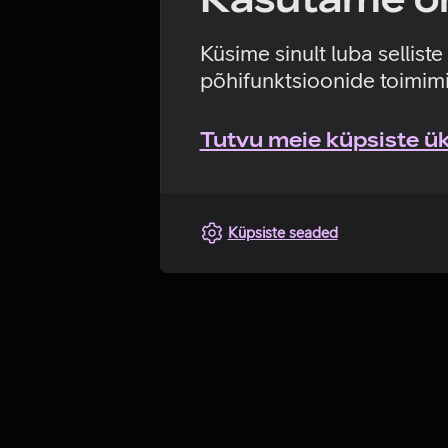
Küsime sinult luba sellist
põhifunktsioonide toimimi
Tutvu meie küpsiste üks
Küpsiste seaded