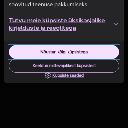
soovitud teenuse pakkumiseks.
Tutvu meie küpsiste üksikasjalike
kirjelduste ja reeglitega
Nõustun kõigi küpsistega
Keeldun mittevajalikest küpsistest
Küpsiste seaded