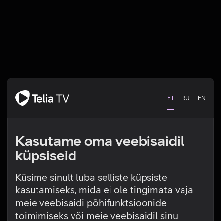
ET
RU
EN
Kasutame oma veebisaidil
küpsiseid
Küsime sinult luba selliste küpsiste
kasutamiseks, mida ei ole tingimata vaja
Tehniline viga
meie veebisaidi põhifunktsioonide
toimimiseks või meie veebisaidil sinu