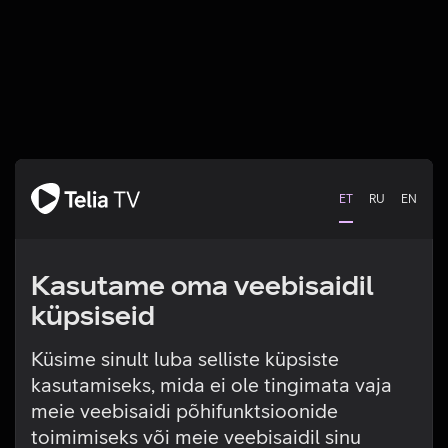
ET
RU
EN
Kasutame oma veebisaidil
küpsiseid
Küsime sinult luba selliste küpsiste
kasutamiseks, mida ei ole tingimata vaja
Tehniline viga
meie veebisaidi põhifunktsioonide
toimimiseks või meie veebisaidil sinu