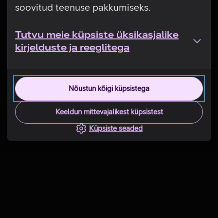
soovitud teenuse pakkumiseks.
Tutvu meie küpsiste üksikasjalike
kirjelduste ja reeglitega
Nõustun kõigi küpsistega
Keeldun mittevajalikest küpsistest
Küpsiste seaded