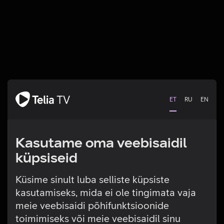
ET
RU
EN
Kasutame oma veebisaidil
küpsiseid
Küsime sinult luba selliste küpsiste
kasutamiseks, mida ei ole tingimata vaja
Tehniline viga
meie veebisaidi põhifunktsioonide
toimimiseks või meie veebisaidil sinu