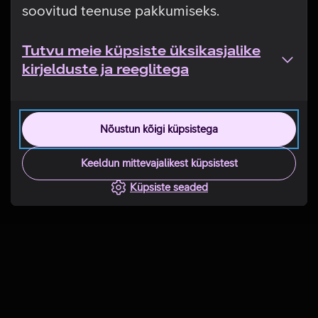
soovitud teenuse pakkumiseks.
Tutvu meie küpsiste üksikasjalike
kirjelduste ja reeglitega
Nõustun kõigi küpsistega
Keeldun mittevajalikest küpsistest
Küpsiste seaded