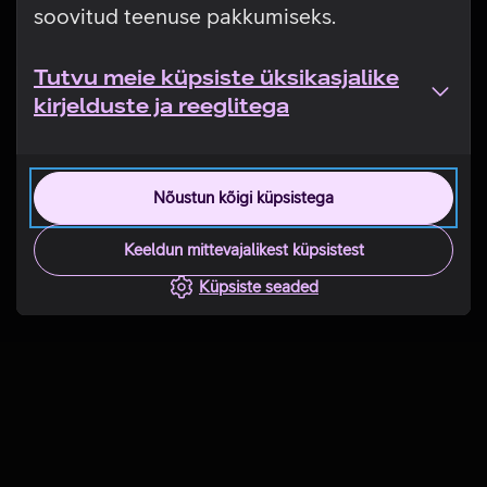
soovitud teenuse pakkumiseks.
Tutvu meie küpsiste üksikasjalike
kirjelduste ja reeglitega
Nõustun kõigi küpsistega
Keeldun mittevajalikest küpsistest
Küpsiste seaded