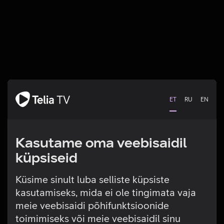
ET
RU
EN
Kasutame oma veebisaidil
küpsiseid
Küsime sinult luba selliste küpsiste
kasutamiseks, mida ei ole tingimata vaja
Tehniline viga
meie veebisaidi põhifunktsioonide
toimimiseks või meie veebisaidil sinu