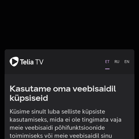
ET
RU
EN
Kasutame oma veebisaidil
küpsiseid
Küsime sinult luba selliste küpsiste
kasutamiseks, mida ei ole tingimata vaja
Tehniline viga
meie veebisaidi põhifunktsioonide
toimimiseks või meie veebisaidil sinu