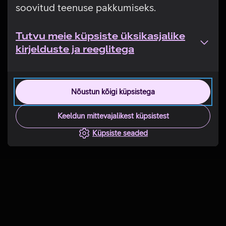
soovitud teenuse pakkumiseks.
Tutvu meie küpsiste üksikasjalike
kirjelduste ja reeglitega
Nõustun kõigi küpsistega
Keeldun mittevajalikest küpsistest
Küpsiste seaded