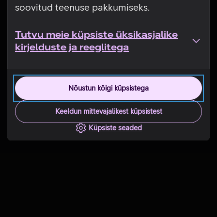
soovitud teenuse pakkumiseks.
Tutvu meie küpsiste üksikasjalike
kirjelduste ja reeglitega
Nõustun kõigi küpsistega
Keeldun mittevajalikest küpsistest
Küpsiste seaded