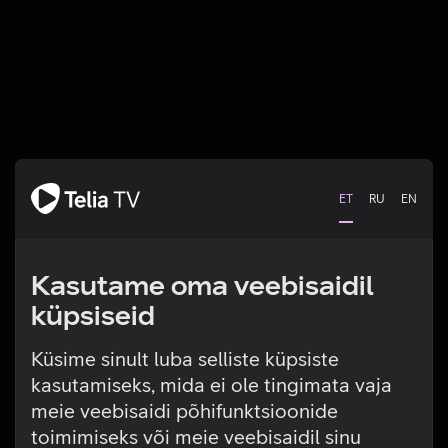
ET
RU
EN
Kasutame oma veebisaidil
küpsiseid
Küsime sinult luba selliste küpsiste
kasutamiseks, mida ei ole tingimata vaja
Tehniline viga
meie veebisaidi põhifunktsioonide
toimimiseks või meie veebisaidil sinu