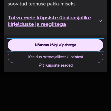
soovitud teenuse pakkumiseks.
Tutvu meie küpsiste üksikasjalike
kirjelduste ja reeglitega
Nõustun kõigi küpsistega
Keeldun mittevajalikest küpsistest
Küpsiste seaded