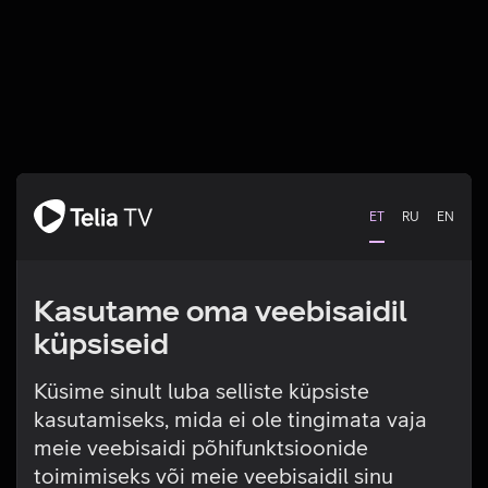
ET
RU
EN
Kasutame oma veebisaidil
küpsiseid
Küsime sinult luba selliste küpsiste
kasutamiseks, mida ei ole tingimata vaja
Tehniline viga
meie veebisaidi põhifunktsioonide
toimimiseks või meie veebisaidil sinu