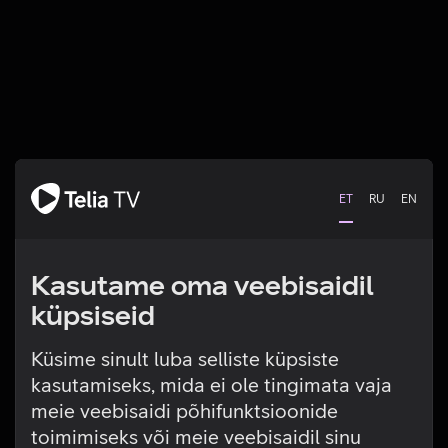
ET
RU
EN
Kasutame oma veebisaidil
küpsiseid
Küsime sinult luba selliste küpsiste
kasutamiseks, mida ei ole tingimata vaja
Tehniline viga
meie veebisaidi põhifunktsioonide
toimimiseks või meie veebisaidil sinu