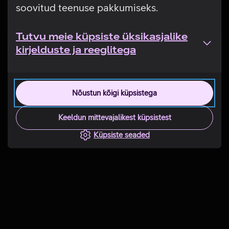
soovitud teenuse pakkumiseks.
Tutvu meie küpsiste üksikasjalike
kirjelduste ja reeglitega
Nõustun kõigi küpsistega
Keeldun mittevajalikest küpsistest
Küpsiste seaded