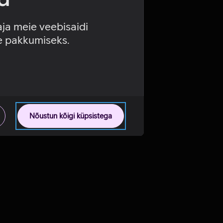
aja meie veebisaidi
se pakkumiseks.
Nõustun kõigi küpsistega