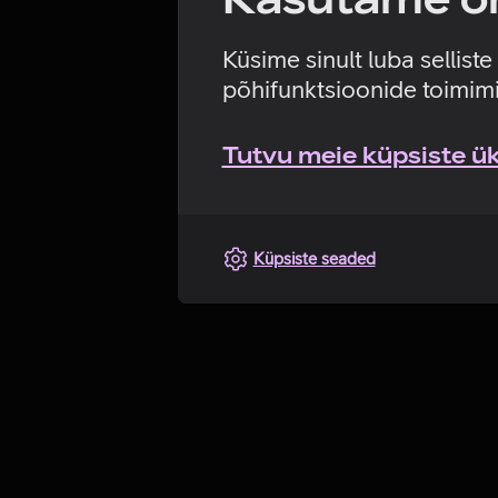
Küsime sinult luba sellist
põhifunktsioonide toimimi
Tutvu meie küpsiste üks
Küpsiste seaded