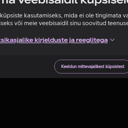
Tehniline viga
e küpsiste kasutamiseks, mida ei ole tingimata v
seks või meie veebisaidil sinu soovitud teenu
ikasjalike kirjelduste ja reeglitega
Keeldun mittevajalikest küpsistest