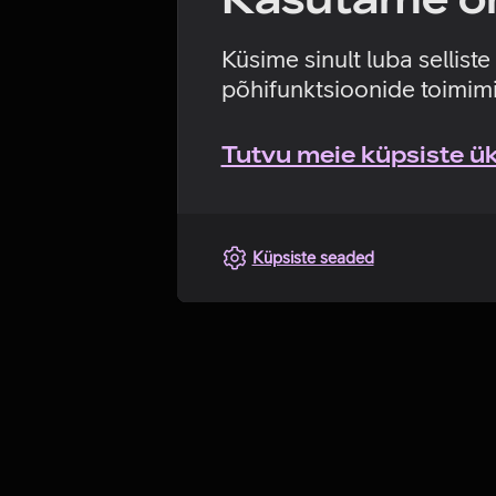
Küsime sinult luba sellist
põhifunktsioonide toimimi
Tutvu meie küpsiste üks
Küpsiste seaded