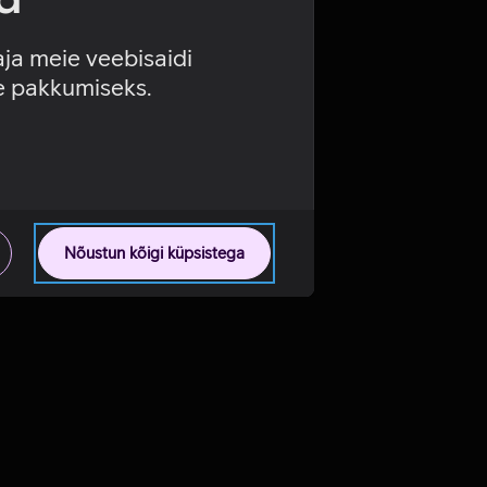
aja meie veebisaidi
se pakkumiseks.
Nõustun kõigi küpsistega