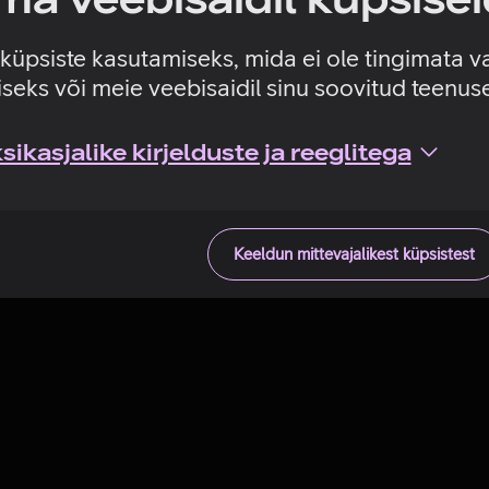
Tehniline viga
e küpsiste kasutamiseks, mida ei ole tingimata v
seks või meie veebisaidil sinu soovitud teenu
ikasjalike kirjelduste ja reeglitega
Keeldun mittevajalikest küpsistest