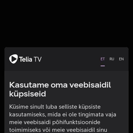
ET
RU
EN
Kasutame oma veebisaidil
küpsiseid
Küsime sinult luba selliste küpsiste
kasutamiseks, mida ei ole tingimata vaja
Tehniline viga
meie veebisaidi põhifunktsioonide
toimimiseks või meie veebisaidil sinu