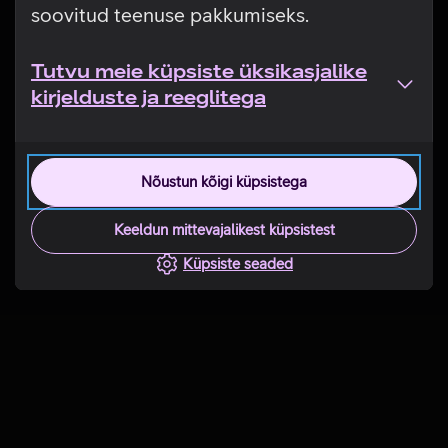
soovitud teenuse pakkumiseks.
Tutvu meie küpsiste üksikasjalike
kirjelduste ja reeglitega
Nõustun kõigi küpsistega
Keeldun mittevajalikest küpsistest
Küpsiste seaded