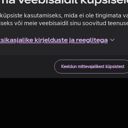
Tehniline viga
e küpsiste kasutamiseks, mida ei ole tingimata v
seks või meie veebisaidil sinu soovitud teenu
ikasjalike kirjelduste ja reeglitega
Keeldun mittevajalikest küpsistest