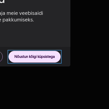
aja meie veebisaidi
se pakkumiseks.
Nõustun kõigi küpsistega