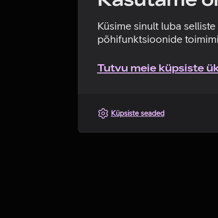
Küsime sinult luba sellist
põhifunktsioonide toimimi
Tutvu meie küpsiste üks
Küpsiste seaded