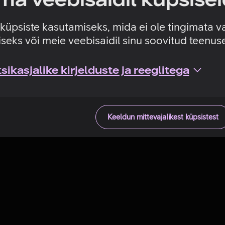
Tehniline viga
e küpsiste kasutamiseks, mida ei ole tingimata v
seks või meie veebisaidil sinu soovitud teenu
ikasjalike kirjelduste ja reeglitega
Keeldun mittevajalikest küpsistest