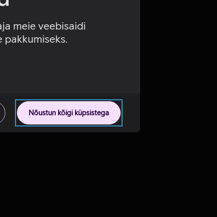
aja meie veebisaidi
se pakkumiseks.
Nõustun kõigi küpsistega