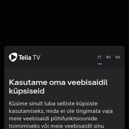
ET
RU
EN
Kasutame oma veebisaidil
küpsiseid
Küsime sinult luba selliste küpsiste
kasutamiseks, mida ei ole tingimata vaja
Tehniline viga
meie veebisaidi põhifunktsioonide
toimimiseks või meie veebisaidil sinu