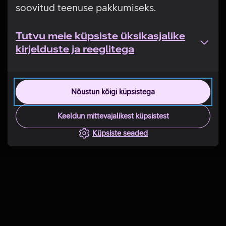
soovitud teenuse pakkumiseks.
Tutvu meie küpsiste üksikasjalike
kirjelduste ja reeglitega
Nõustun kõigi küpsistega
Keeldun mittevajalikest küpsistest
Küpsiste seaded