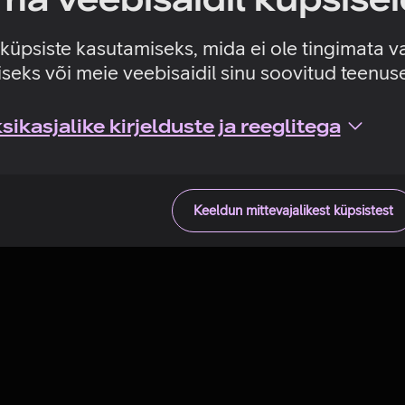
Tehniline viga
e küpsiste kasutamiseks, mida ei ole tingimata v
seks või meie veebisaidil sinu soovitud teenu
ikasjalike kirjelduste ja reeglitega
Keeldun mittevajalikest küpsistest