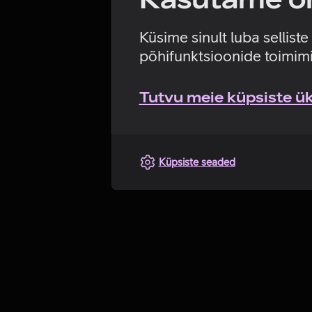
Küsime sinult luba sellist
põhifunktsioonide toimimi
Tutvu meie küpsiste üks
Küpsiste seaded