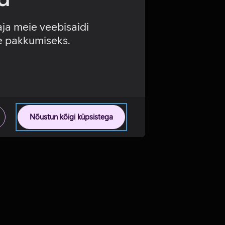
aja meie veebisaidi
se pakkumiseks.
Nõustun kõigi küpsistega