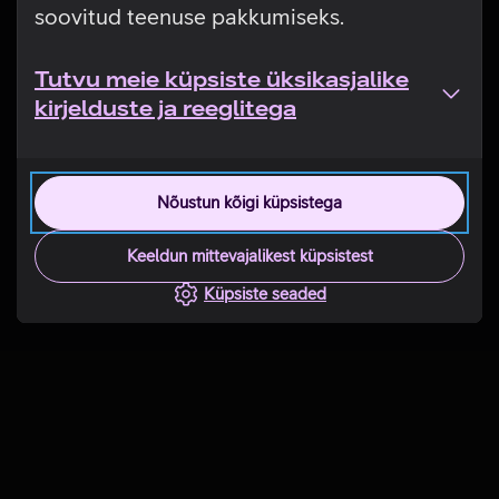
soovitud teenuse pakkumiseks.
Tutvu meie küpsiste üksikasjalike
kirjelduste ja reeglitega
Nõustun kõigi küpsistega
Keeldun mittevajalikest küpsistest
Küpsiste seaded