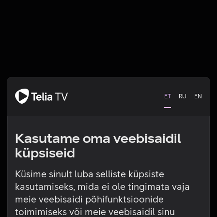
ET
RU
EN
Kasutame oma veebisaidil
küpsiseid
Küsime sinult luba selliste küpsiste
kasutamiseks, mida ei ole tingimata vaja
Tehniline viga
meie veebisaidi põhifunktsioonide
toimimiseks või meie veebisaidil sinu