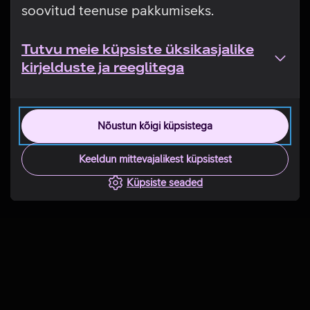
soovitud teenuse pakkumiseks.
Tutvu meie küpsiste üksikasjalike
kirjelduste ja reeglitega
Nõustun kõigi küpsistega
Keeldun mittevajalikest küpsistest
Küpsiste seaded