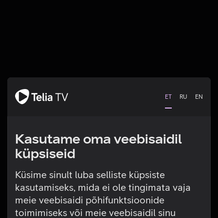
ET
RU
EN
Kasutame oma veebisaidil
küpsiseid
Küsime sinult luba selliste küpsiste
kasutamiseks, mida ei ole tingimata vaja
Tehniline viga
meie veebisaidi põhifunktsioonide
toimimiseks või meie veebisaidil sinu