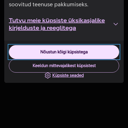
soovitud teenuse pakkumiseks.
Tutvu meie küpsiste üksikasjalike
kirjelduste ja reeglitega
Nõustun kõigi küpsistega
Keeldun mittevajalikest küpsistest
Küpsiste seaded