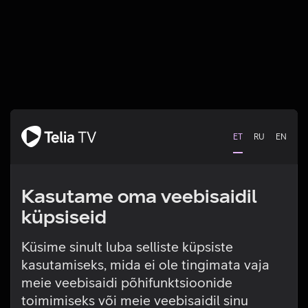
ET
RU
EN
Kasutame oma veebisaidil
küpsiseid
Küsime sinult luba selliste küpsiste
kasutamiseks, mida ei ole tingimata vaja
Tehniline viga
meie veebisaidi põhifunktsioonide
toimimiseks või meie veebisaidil sinu