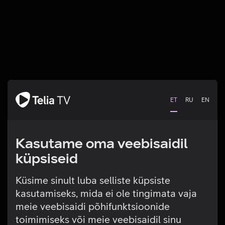
ET
RU
EN
Kasutame oma veebisaidil
küpsiseid
Küsime sinult luba selliste küpsiste
kasutamiseks, mida ei ole tingimata vaja
Tehniline viga
meie veebisaidi põhifunktsioonide
toimimiseks või meie veebisaidil sinu