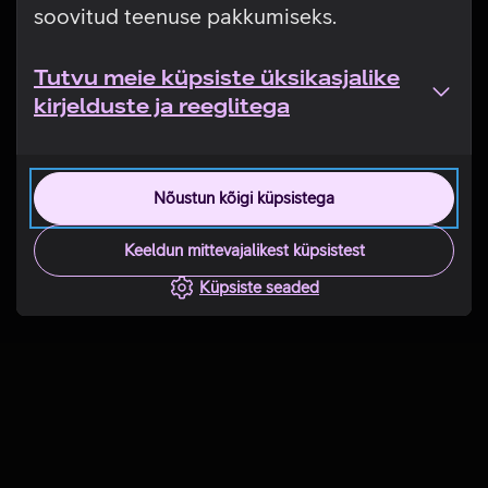
soovitud teenuse pakkumiseks.
Tutvu meie küpsiste üksikasjalike
kirjelduste ja reeglitega
Nõustun kõigi küpsistega
Keeldun mittevajalikest küpsistest
Küpsiste seaded