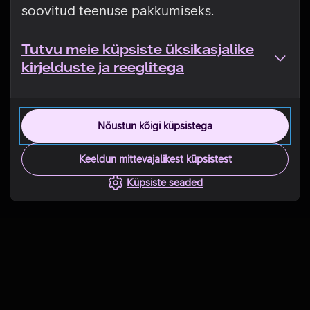
soovitud teenuse pakkumiseks.
Tutvu meie küpsiste üksikasjalike
kirjelduste ja reeglitega
Nõustun kõigi küpsistega
Keeldun mittevajalikest küpsistest
Küpsiste seaded