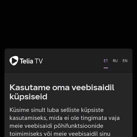
ET
RU
EN
Kasutame oma veebisaidil
küpsiseid
Küsime sinult luba selliste küpsiste
kasutamiseks, mida ei ole tingimata vaja
Tehniline viga
meie veebisaidi põhifunktsioonide
toimimiseks või meie veebisaidil sinu