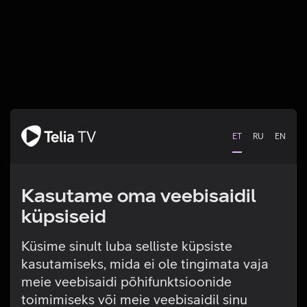
ET
RU
EN
Kasutame oma veebisaidil
küpsiseid
Küsime sinult luba selliste küpsiste
kasutamiseks, mida ei ole tingimata vaja
Tehniline viga
meie veebisaidi põhifunktsioonide
toimimiseks või meie veebisaidil sinu