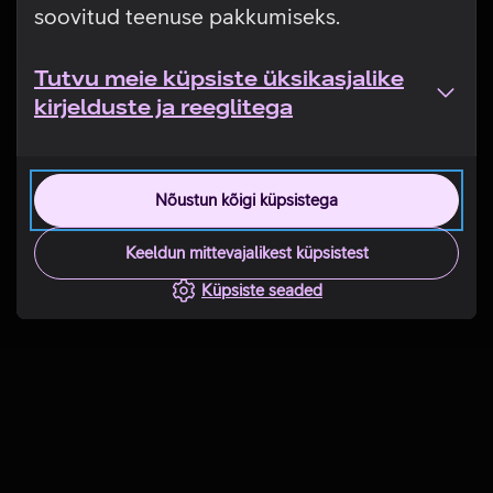
soovitud teenuse pakkumiseks.
Tutvu meie küpsiste üksikasjalike
kirjelduste ja reeglitega
Nõustun kõigi küpsistega
Keeldun mittevajalikest küpsistest
Küpsiste seaded