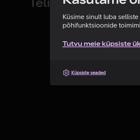
Telia TV laadimin
Küsime sinult luba sellist
põhifunktsioonide toimimi
Tutvu meie küpsiste üks
Küpsiste seaded