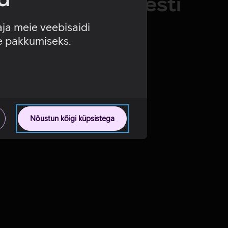
oovi hiljem uuesti
aja meie veebisaidi
se pakkumiseks.
Nõustun kõigi küpsistega