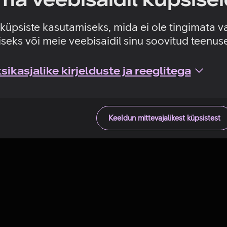
e ebaõnnestus. Palun pr
e küpsiste kasutamiseks, mida ei ole tingimata v
seks või meie veebisaidil sinu soovitud teenu
ikasjalike kirjelduste ja reeglitega
Keeldun mittevajalikest küpsistest