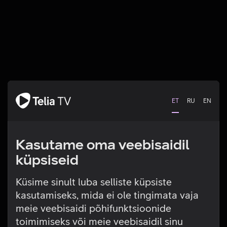
ET
RU
EN
Kasutame oma veebisaidil
küpsiseid
Küsime sinult luba selliste küpsiste
kasutamiseks, mida ei ole tingimata vaja
Tehniline viga
meie veebisaidi põhifunktsioonide
toimimiseks või meie veebisaidil sinu