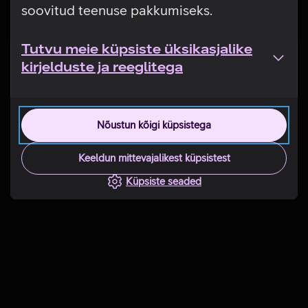
soovitud teenuse pakkumiseks.
Tutvu meie küpsiste üksikasjalike
kirjelduste ja reeglitega
Nõustun kõigi küpsistega
Keeldun mittevajalikest küpsistest
Küpsiste seaded