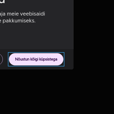
aja meie veebisaidi
se pakkumiseks.
Nõustun kõigi küpsistega