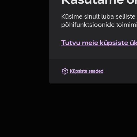
Küsime sinult luba sellist
põhifunktsioonide toimimi
Tutvu meie küpsiste üks
Küpsiste seaded