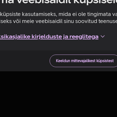
Tehniline viga
e küpsiste kasutamiseks, mida ei ole tingimata v
seks või meie veebisaidil sinu soovitud teenu
ikasjalike kirjelduste ja reeglitega
Keeldun mittevajalikest küpsistest