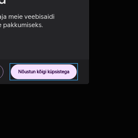
aja meie veebisaidi
se pakkumiseks.
Nõustun kõigi küpsistega