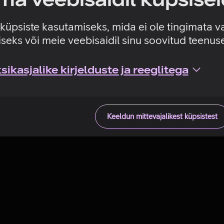
Tehniline viga
e küpsiste kasutamiseks, mida ei ole tingimata v
seks või meie veebisaidil sinu soovitud teenu
ikasjalike kirjelduste ja reeglitega
Keeldun mittevajalikest küpsistest