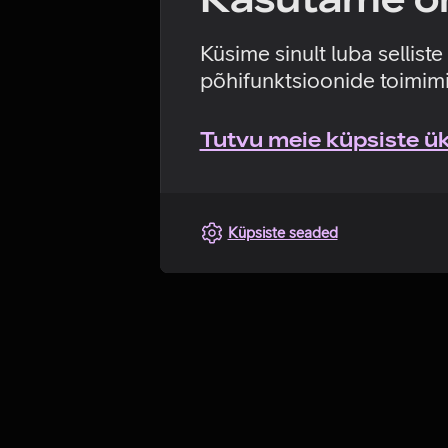
Küsime sinult luba sellist
põhifunktsioonide toimimi
Tutvu meie küpsiste üks
Küpsiste seaded