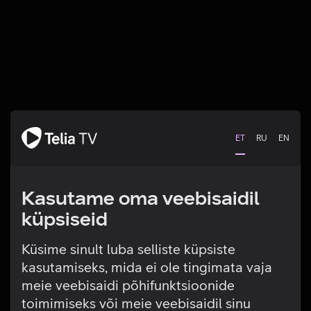
ET
RU
EN
Kasutame oma veebisaidil
küpsiseid
Küsime sinult luba selliste küpsiste
kasutamiseks, mida ei ole tingimata vaja
Tehniline viga
meie veebisaidi põhifunktsioonide
toimimiseks või meie veebisaidil sinu