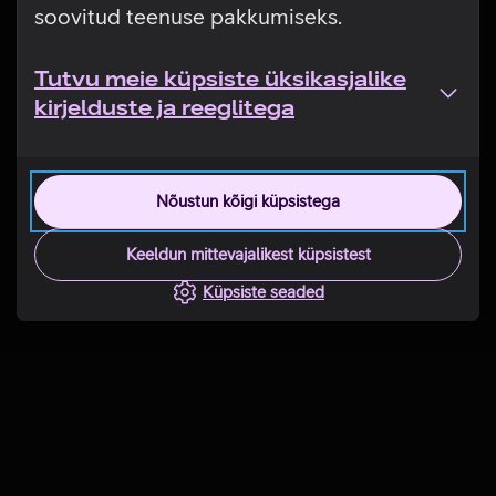
soovitud teenuse pakkumiseks.
Tutvu meie küpsiste üksikasjalike
kirjelduste ja reeglitega
Nõustun kõigi küpsistega
Keeldun mittevajalikest küpsistest
Küpsiste seaded