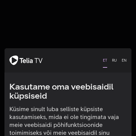
ET
RU
EN
Kasutame oma veebisaidil
küpsiseid
Küsime sinult luba selliste küpsiste
kasutamiseks, mida ei ole tingimata vaja
Tehniline viga
meie veebisaidi põhifunktsioonide
toimimiseks või meie veebisaidil sinu