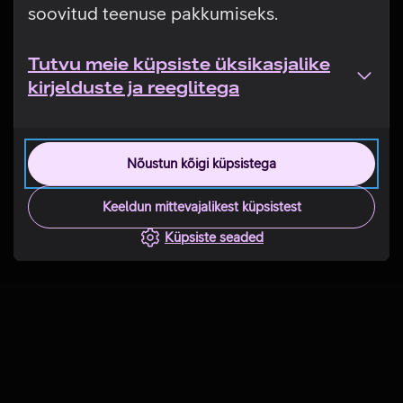
soovitud teenuse pakkumiseks.
Tutvu meie küpsiste üksikasjalike
kirjelduste ja reeglitega
Nõustun kõigi küpsistega
Keeldun mittevajalikest küpsistest
Küpsiste seaded