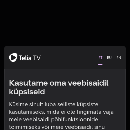
ET
RU
EN
Kasutame oma veebisaidil
küpsiseid
Küsime sinult luba selliste küpsiste
kasutamiseks, mida ei ole tingimata vaja
Tehniline viga
meie veebisaidi põhifunktsioonide
toimimiseks või meie veebisaidil sinu