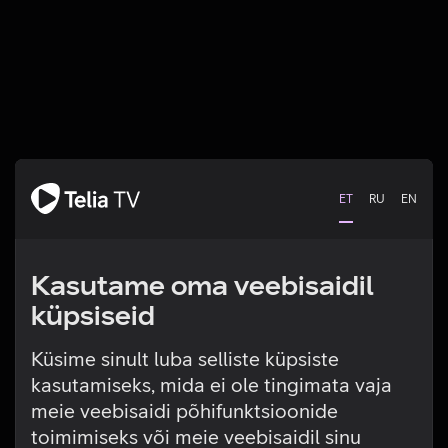
ET
RU
EN
Kasutame oma veebisaidil
küpsiseid
Küsime sinult luba selliste küpsiste
kasutamiseks, mida ei ole tingimata vaja
Tehniline viga
meie veebisaidi põhifunktsioonide
toimimiseks või meie veebisaidil sinu