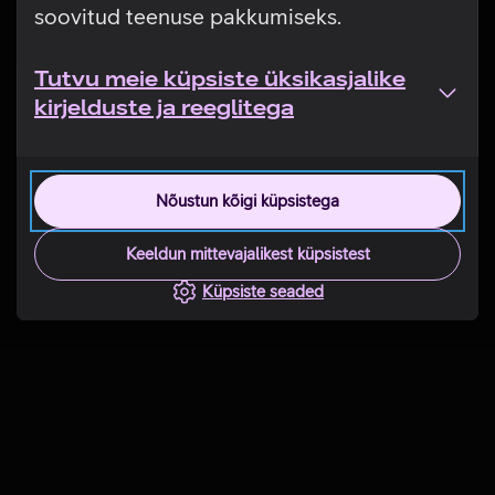
soovitud teenuse pakkumiseks.
Tutvu meie küpsiste üksikasjalike
kirjelduste ja reeglitega
Nõustun kõigi küpsistega
Keeldun mittevajalikest küpsistest
Küpsiste seaded