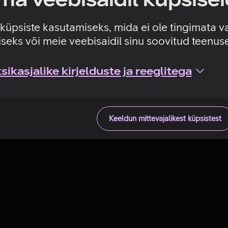
Tehniline viga
e küpsiste kasutamiseks, mida ei ole tingimata v
seks või meie veebisaidil sinu soovitud teenu
ikasjalike kirjelduste ja reeglitega
Keeldun mittevajalikest küpsistest