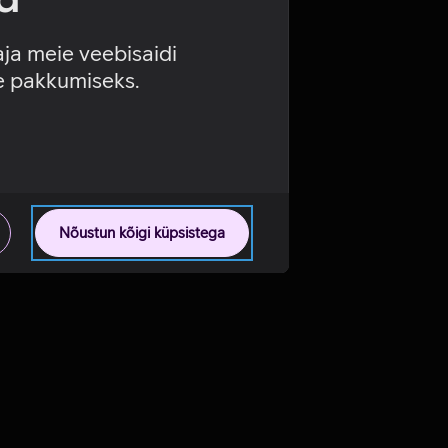
aja meie veebisaidi
se pakkumiseks.
Nõustun kõigi küpsistega