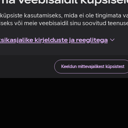
Tehniline viga
e küpsiste kasutamiseks, mida ei ole tingimata v
seks või meie veebisaidil sinu soovitud teenu
ikasjalike kirjelduste ja reeglitega
Keeldun mittevajalikest küpsistest