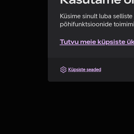
Küsime sinult luba sellist
põhifunktsioonide toimimi
Tutvu meie küpsiste üks
Küpsiste seaded