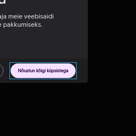
aja meie veebisaidi
se pakkumiseks.
Nõustun kõigi küpsistega