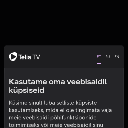
ET
RU
EN
Kasutame oma veebisaidil
küpsiseid
Küsime sinult luba selliste küpsiste
kasutamiseks, mida ei ole tingimata vaja
Tehniline viga
meie veebisaidi põhifunktsioonide
toimimiseks või meie veebisaidil sinu