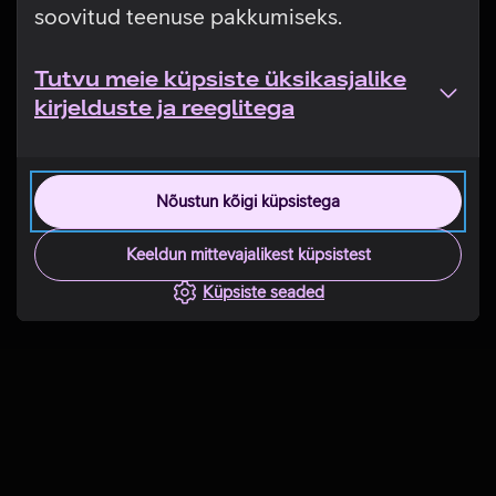
soovitud teenuse pakkumiseks.
Tutvu meie küpsiste üksikasjalike
kirjelduste ja reeglitega
Nõustun kõigi küpsistega
Keeldun mittevajalikest küpsistest
Küpsiste seaded