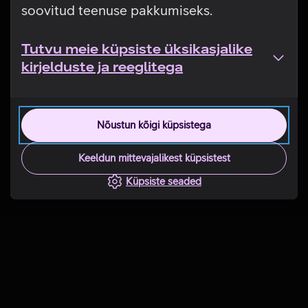
soovitud teenuse pakkumiseks.
Tutvu meie küpsiste üksikasjalike
kirjelduste ja reeglitega
Nõustun kõigi küpsistega
Keeldun mittevajalikest küpsistest
Küpsiste seaded