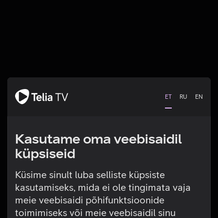
ET
RU
EN
Kasutame oma veebisaidil
küpsiseid
Küsime sinult luba selliste küpsiste
kasutamiseks, mida ei ole tingimata vaja
Tehniline viga
meie veebisaidi põhifunktsioonide
toimimiseks või meie veebisaidil sinu